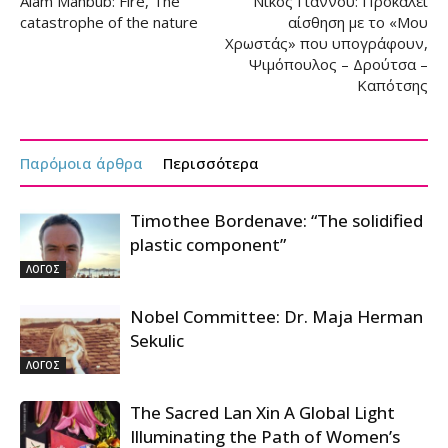
Alam Mahbub: Fire, The
Νίκος Γιάννου: Προκαλεί
catastrophe of the nature
αίσθηση με το «Μου
Χρωστάς» που υπογράφουν,
Ψιμόπουλος – Δρούτσα –
Καπότσης
Παρόμοια άρθρα
Περισσότερα
Timothee Bordenave: “The solidified
plastic component”
ΛΟΓΟΣ
Nobel Committee: Dr. Maja Herman
Sekulic
ΛΟΓΟΣ
The Sacred Lan Xin A Global Light
Illuminating the Path of Women’s