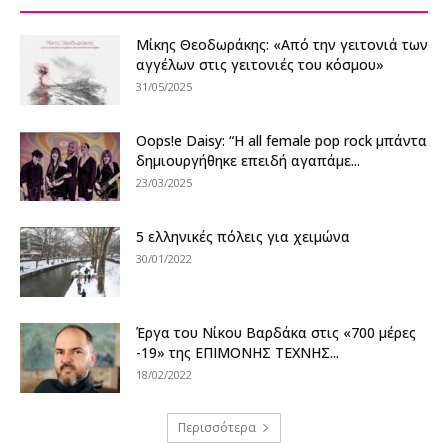
Μίκης Θεοδωράκης: «Από την γειτονιά των
αγγέλων στις γειτονιές του κόσμου»
31/05/2025
Oops!e Daisy: “Η all female pop rock μπάντα
δημιουργήθηκε επειδή αγαπάμε...
23/03/2025
5 ελληνικές πόλεις για χειμώνα
30/01/2022
Έργα του Νίκου Βαρδάκα στις «700 μέρες
-19» της ΕΠΙΜΟΝΗΣ ΤΕΧΝΗΣ...
18/02/2022
Περισσότερα