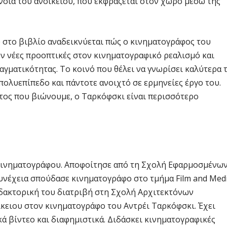
νοια του ανοίκειου, που εκφράζεται στον χώρο μέσω της
 στο βιβλίο αναδεικνύεται πώς ο κινηματογράφος του
ν νέες προοπτικές στον κινηματογραφικό ρεαλισμό και
ματικότητας. Το κοινό που θέλει να γνωρίσει καλύτερα τ
πολυεπίπεδο και πάντοτε ανοιχτό σε ερμηνείες έργο του.
ατος που βιώνουμε, ο Ταρκόφσκι είναι περισσότερο
υ κινηματογράφου. Αποφοίτησε από τη Σχολή Εφαρμοσμένω
νέχεια σπούδασε κινηματογράφο στο τμήμα Film and Med
 διδακτορική του διατριβή στη Σχολή Αρχιτεκτόνων
κειου στον κινηματογράφο του Αντρέι Ταρκόφσκι. Έχει
κά βίντεο και διαφημιστικά. Διδάσκει κινηματογραφικές