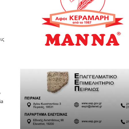
ις
ν
ia