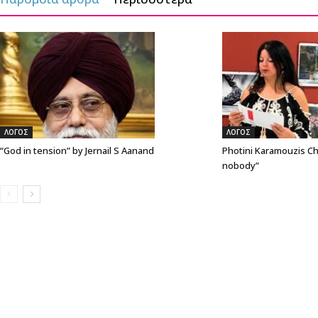
ΛΟΓΟΣ
ΛΟΓΟΣ
“God in tension” by Jernail S Aanand
Photini Karamouzis Ch
nobody”