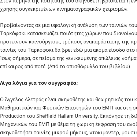
Στον πυρήνα της ποιητικής του σκηνοθέτη βρίσκεται η έν
χρήσης συγκεκριμένων κινηματογραφικών χειρισμών.
Προβαίνοντας σε μια υφολογική ανάλυση των ταινιών του
Ταρκόφσκι κατασκευάζει ποιότητες χώρων που διανοίγου
προτείνουν καινούργιους τρόπους αναπαράστασης της πραγ
ταινίες του Ταρκόφσκι θα βρει εδώ μια ακόμα είσοδο στο 
Ίσως σήμερα, σε πείσμα της γενικευμένης απώλειας νοήμ
επίκαιρος από ποτέ. (Από το οπισθόφυλλο του βιβλίου)
Λίγα λόγια για τον συγγραφέα:
Ο Άγγελος Αλετράς είναι σκηνοθέτης και θεωρητικός το
Μαθηματικών και Φυσικών Επιστημών του ΕΜΠ και στη συ
Production του Sheffield Hallam University. Εκπόνησε τη
Μηχανικών του ΕΜΠ με θέμα τη χωρική έκφραση του ανοί
σκηνοθετήσει ταινίες μικρού μήκους, ντοκιμαντέρ, μουσι