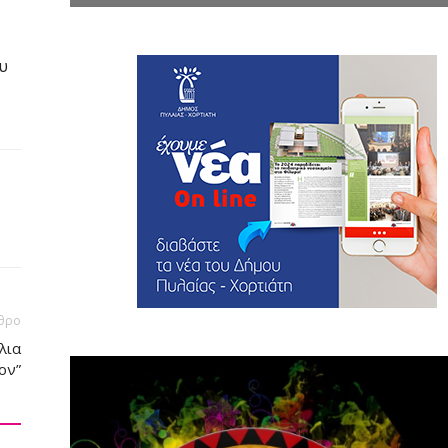
υ
θρο
λια
ον”