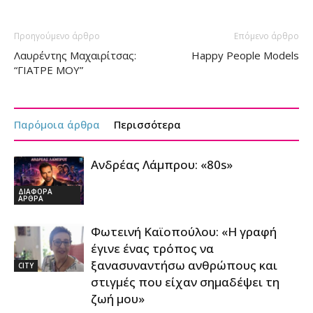
Προηγούμενο άρθρο
Επόμενο άρθρο
Λαυρέντης Μαχαιρίτσας:
Happy People Models
“ΓΙΑΤΡΕ ΜΟΥ”
Παρόμοια άρθρα
Περισσότερα
Ανδρέας Λάμπρου: «80s»
ΔΙΑΦΟΡΑ
ΑΡΘΡΑ
Φωτεινή Καϊοπούλου: «Η γραφή
έγινε ένας τρόπος να
ξανασυναντήσω ανθρώπους και
CITY
στιγμές που είχαν σημαδέψει τη
ζωή μου»