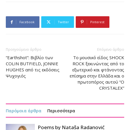
Facebook
Twitter
Pinterest
Προηγούμενο άρθρο
Επόμενο άρθρο
“Earthshot”: Βιβλίο των
Το μουσικό είδος SHOCK
COLIN BUTFIELD, JONNIE
ROCK ξεκινώντας από το
HUGHES από τις εκδόσεις
εξωτερικό και φτάνοντας
Ψυχογιός
επίσημα στην Ελλάδα και ο
πρωτοπόρος αυτού “Ο
CRYSTALEX”
Παρόμοια άρθρα
Περισσότερα
Poems by Nataša Radanović