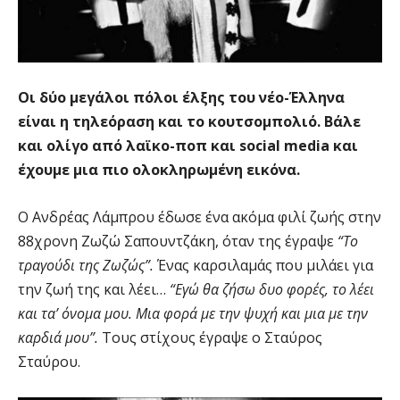
Οι δύο μεγάλοι πόλοι έλξης του νέο-Έλληνα
είναι η τηλεόραση και το κουτσομπολιό. Βάλε
και ολίγο από λαϊκο-ποπ και social media και
έχουμε μια πιο ολοκληρωμένη εικόνα.
Ο Ανδρέας Λάμπρου έδωσε ένα ακόμα φιλί ζωής στην
88χρονη Ζωζώ Σαπουντζάκη, όταν της έγραψε
“Το
τραγούδι της Ζωζώς”.
Ένας καρσιλαμάς που μιλάει για
την ζωή της και λέει…
“Εγώ θα ζήσω δυο φορές, το λέει
και τα’ όνομα μου. Μια φορά με την ψυχή και μια με την
καρδιά μου”.
Τους στίχους έγραψε ο Σταύρος
Σταύρου.