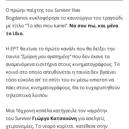
Ο πρώην παίχτης του
Survivor
Ilias
Bogdanos κυκλοφόρησε το καινούργιο του τραγούδι
με τίτλο “To idio mou kanei”.
Να σου πω, και μένα
το ίδιο.
Η ΕΡΤ θα είναι το πρώτο κανάλι που θα δείξει την
ταινία
“Σμύρνη μου αγαπημένη”
που δεν έκανε τα
αναμενόμενα εισιτήρια στους κινηματογράφους. Το
κοινό στο οποίο απευθύνεται η ταινία δεν βγαίνει
τόσο εύκολα απ’ το σπίτι του εν μέσω omicron να
πάει στους κινηματογράφους. Θα το ευχαριστηθούν
τηλεοπτικά λοιπόν.
Μια 16χρονη κοπέλα κατήγγειλε τον «αγρότη»
του
Survivor
Γιώργο Κατσαούνη
για ασελγείς
χειρονομίες. Tο νεαρό κορίτσι κατέθεσε στην