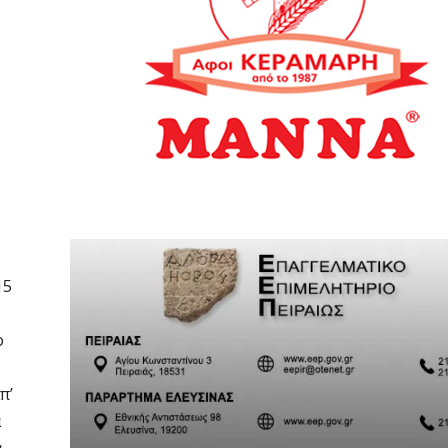
15
ο
π’
α