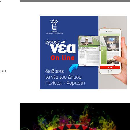
α
εμπ