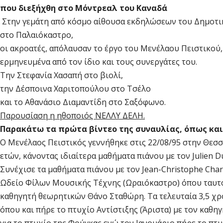
που διεξήχθη στο Μόντρεαλ του Καναδά
Στην γεμάτη από κόσμο αίθουσα εκδηλώσεων του Δημοτι
στο Παλαιόκαστρο,
οι ακροατές, απόλαυσαν το έργο του Μενέλαου Πειστικού,
ερμηνευμένα από τον ίδιο και τους συνεργάτες του.
Την Στεφανία Χασαπή στο βιολί,
την Δέσποινα Χαριτοπούλου στο Τσέλο
και το Αθανάσιο Διαμαντίδη στο Σαξόφωνο.
Παρουσίαση η ηθοποιός ΝΕΛΛΥ ΔΕΛΗ.
Παρακάτω τα πρώτα βίντεο της συναυλίας, όπως και
Ο Μενέλαος Πειστικός γεννήθηκε στις 22/08/95 στην Θεσσα
ετών, κάνοντας ιδιαίτερα μαθήματα πιάνου με τον Julien 
Συνέχισε τα μαθήματα πιάνου με τον Jean-Christophe Cha
Ωδείο Φίλων Μουσικής Τέχνης (Ωραιόκαστρο) όπου ταυτόχ
καθηγητή θεωρητικών Θάνο Σταθώρη. Τα τελευταία 3,5 χρό
όπου και πήρε το πτυχίο Αντίστιξης (Άριστα) με τον καθ