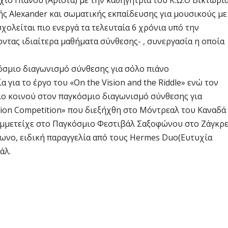
χίο Πιάνου (Άριστα) με την καθηγήτρια του Κ.Ω.Θ Βικτωρί
κής
Alexander
και σωματικής εκπαίδευσης για μουσικούς με
χολείται πιο ενεργά τα τελευταία 6 χρόνια υπό την
ντας ιδιαίτερα μαθήματα σύνθεσης- , συνεργασία η οποία
όσμιο διαγωνισμό σύνθεσης για σόλο πιάνο
α για το έργο του «
On
the
Vision
and
the
Riddle
» ενώ τον
ο κοινού στον παγκόσμιο διαγωνισμό σύνθεσης για
ion
Competition
» που διεξήχθη στο Μόντρεαλ του Καναδά
συμμετείχε στο Παγκόσμιο Φεστιβάλ Σαξοφώνου στο Ζάγκρ
φωνο, ειδική παραγγελία από τους
Hermes
Duo
(Ευτυχία
άλ.