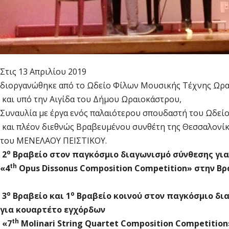
Στις 13 Απριλίου 2019
διοργανώθηκε από το Ωδείο Φίλων Μουσικής Τέχνης Ωρα
και υπό την Αιγίδα του Δήμου Ωραιοκάστρου,
Συναυλία με έργα ενός παλαιότερου σπουδαστή του Ωδείο
και πλέον διεθνώς Βραβευμένου συνθέτη της Θεσσαλονίκ
του ΜΕΝΕΛΑΟΥ ΠΕΙΣΤΙΚΟΥ.
ο
2
Βραβείο στον παγκόσμιο διαγωνισμό σύνθεσης για
th
«4
Opus
Dissonus
Composition
Competition
» στην Βρ
ο
ο
3
Βραβείο και 1
Βραβείο κοινού στον παγκόσμιο δι
για κουαρτέτο εγχόρδων
th
«7
Molinari
String
Quartet
Composition
Competition