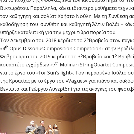
για το πτυχίο της Φούγκας ενώ τον Ιανουάριο πήρε το πτυ
Βικτωράτου. Παράλληλα, κάνει ιδιαίτερα μαθήματα τεχνι
τον καθηγητή και σολίστ Χρήστο Νούλη. Με τη Σύνθεση ασ
καθοδήγηση του συνθέτη και καθηγητή Άλτιν Βολάι – κάνο
υπήρξε καταλυτική για την μέχρι τώρα πορεία του.
ο
Τον Δεκέμβριο του 2018 κέρδισε το 2
Βραβείο στον παγκ
th
«4
Opus
Dissonus
Composition
Competition
» στην Βραζιλί
ο
ο
Φεβρουάριο του 2019 κέρδισε το 3
Βραβείο και 1
Βραβεί
th
κουαρτέτο εγχόρδων «7
Molinari
String
Quartet
Composit
για το έργο του «
For
Sun
’
s
light
». Τον περασμένο Ιούλιο 
της Κροατίας με το έργο του «
Vagues
» για πιάνο και σαξό
Βενιωτά και Γεώργιο Λυγερίδη) για τις ανάγκες του φεστιβ