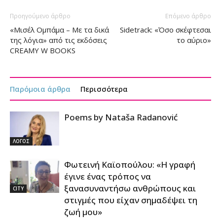
Προηγούμενο άρθρο
Επόμενο άρθρο
«Μισέλ Ομπάμα – Με τα δικά
Sidetrack: «Όσο σκέφτεσαι
της λόγια» από τις εκδόσεις
το αύριο»
CREAMY W BOOKS
Παρόμοια άρθρα
Περισσότερα
Poems by Nataša Radanović
ΛΟΓΟΣ
Φωτεινή Καϊοπούλου: «Η γραφή
έγινε ένας τρόπος να
ξανασυναντήσω ανθρώπους και
CITY
στιγμές που είχαν σημαδέψει τη
ζωή μου»