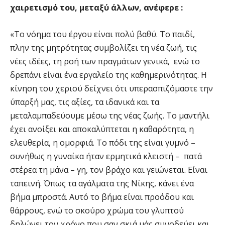
χαιρετισμό του, μεταξύ άλλων, ανέφερε :
«Το νόημα του έργου είναι πολύ βαθύ. Το παιδί,
πλην της μητρότητας συμβολίζει τη νέα ζωή, τις
νέες ιδέες, τη ροή των πραγμάτων γενικά, ενώ το
δρεπάνι είναι ένα εργαλείο της καθημερινότητας. Η
κίνηση του χεριού δείχνει ότι υπερασπιζόμαστε την
ύπαρξή μας, τις αξίες, τα ιδανικά και τα
μεταλαμπαδεύουμε μέσω της νέας ζωής. Το μαντήλι
έχει ανοίξει και αποκαλύπτεται η καθαρότητα, η
ελευθερία, η ομορφιά. Το πόδι της είναι γυμνό –
συνήθως η γυναίκα ήταν ερμητικά κλειστή – πατά
στέρεα τη μάνα – γη, τον βράχο και γειώνεται. Είναι
ταπεινή. Όπως τα αγάλματα της Νίκης, κάνει ένα
βήμα μπροστά. Αυτό το βήμα είναι προόδου και
θάρρους, ενώ το σκούρο χρώμα του γλυπτού
δηλώνει τον χρόνο που σαν σκιά μάς συνοδεύει και