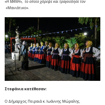
«Η ΜΑΝΗ», το οποίο χόρεψε και τραγούδησε τον
«Μανιάτικο».
Στεφάνια κατέθεσαν:
Ο Δήμαρχος Πειραιά κ. Ιωάννης Μώραλης.