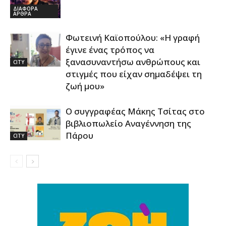
ΔΙΑΦΟΡΑ
ΑΡΘΡΑ
Φωτεινή Καϊοπούλου: «Η γραφή
έγινε ένας τρόπος να
ξανασυναντήσω ανθρώπους και
CITY
στιγμές που είχαν σημαδέψει τη
ζωή μου»
Ο συγγραφέας Μάκης Τσίτας στο
βιβλιοπωλείο Αναγέννηση της
Πάρου
CITY