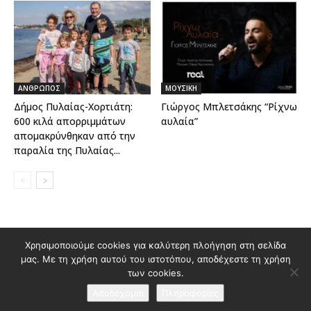
ΑΝΘΡΩΠΟΣ
ΜΟΥΣΙΚΗ
Δήμος Πυλαίας-Χορτιάτη:
Γιώργος Μπλετσάκης “Ρίχνω
600 κιλά απορριμμάτων
αυλαία”
απομακρύνθηκαν από την
παραλία της Πυλαίας...
Διαφημιστείτε στο Polis Magazino
Χρησιμοποιούμε cookies για καλύτερη πλοήγηση στη σελίδα
μας. Με τη χρήση αυτού του ιστοτόπου, αποδέχεστε τη χρήση
Όροι χρήσης & Πολιτική Προστασίας Προσωπικών Δεδομένων
των cookies.
Επικοινωνία
Αποδέχομαι
Πληροφορίες
© 2026 Κατασκευή ιστοσελίδας
idees creative marketing