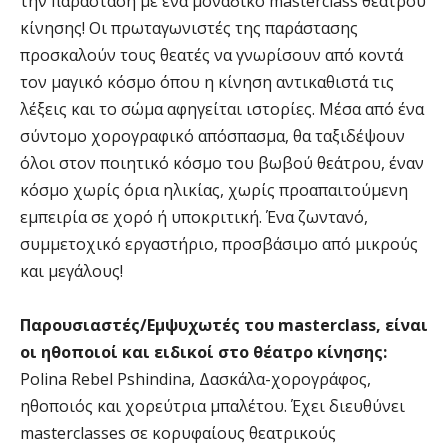
την παράσταση με ένα μοναδικό masterclass θεάτρου
κίνησης! Οι πρωταγωνιστές της παράστασης
προσκαλούν τους θεατές να γνωρίσουν από κοντά
τον μαγικό κόσμο όπου η κίνηση αντικαθιστά τις
λέξεις και το σώμα αφηγείται ιστορίες. Μέσα από ένα
σύντομο χορογραφικό απόσπασμα, θα ταξιδέψουν
όλοι στον ποιητικό κόσμο του βωβού θεάτρου, έναν
κόσμο χωρίς όρια ηλικίας, χωρίς προαπαιτούμενη
εμπειρία σε χορό ή υποκριτική. Ένα ζωντανό,
συμμετοχικό εργαστήριο, προσβάσιμο από μικρούς
και μεγάλους!
Παρουσιαστές/Εμψυχωτές του masterclass, είναι
οι ηθοποιοί και ειδικοί στο θέατρο κίνησης:
Polina Rebel Pshindina, Δασκάλα-χορογράφος,
ηθοποιός και χορεύτρια μπαλέτου. Έχει διευθύνει
masterclasses σε κορυφαίους θεατρικούς