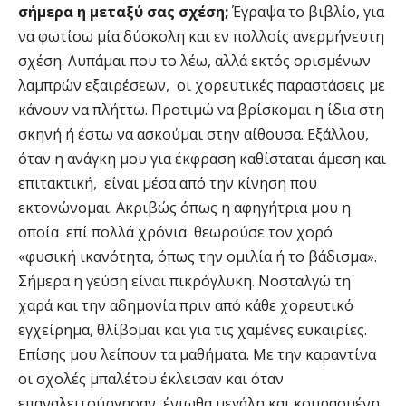
σήμερα η μεταξύ σας σχέση;
Έγραψα το βιβλίο, για
να φωτίσω μία δύσκολη και εν πολλοίς ανερμήνευτη
σχέση. Λυπάμαι που το λέω, αλλά εκτός ορισμένων
λαμπρών εξαιρέσεων, οι χορευτικές παραστάσεις με
κάνουν να πλήττω. Προτιμώ να βρίσκομαι η ίδια στη
σκηνή ή έστω να ασκούμαι στην αίθουσα. Εξάλλου,
όταν η ανάγκη μου για έκφραση καθίσταται άμεση και
επιτακτική, είναι μέσα από την κίνηση που
εκτονώνομαι. Ακριβώς όπως η αφηγήτρια μου η
οποία επί πολλά χρόνια θεωρούσε τον χορό
«φυσική ικανότητα, όπως την ομιλία ή το βάδισμα».
Σήμερα η γεύση είναι πικρόγλυκη. Νοσταλγώ τη
χαρά και την αδημονία πριν από κάθε χορευτικό
εγχείρημα, θλίβομαι και για τις χαμένες ευκαιρίες.
Επίσης μου λείπουν τα μαθήματα. Με την καραντίνα
οι σχολές μπαλέτου έκλεισαν και όταν
επαναλειτούργησαν, ένιωθα μεγάλη και κουρασμένη,