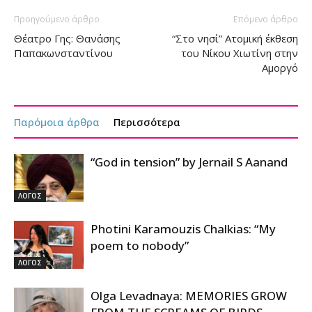
Προηγούμενο άρθρο
Επόμενο άρθρο
Θέατρο Γης: Θανάσης
“Στο νησί” Ατομική έκθεση
Παπακωνσταντίνου
του Νίκου Χιωτίνη στην
Αμοργό
Παρόμοια άρθρα
Περισσότερα
“God in tension” by Jernail S Aanand
ΛΟΓΟΣ
Photini Karamouzis Chalkias: “My
poem to nobody”
ΛΟΓΟΣ
Olga Levadnaya: MEMORIES GROW