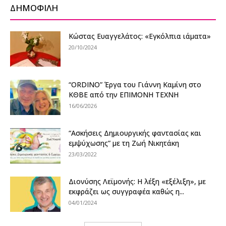
ΔΗΜΟΦΙΛΗ
Κώστας Ευαγγελάτος: «Εγκόλπια ιάματα»
20/10/2024
“ORDINO” Έργα του Γιάννη Καμίνη στο
ΚΘΒΕ από την ΕΠΙΜΟΝΗ ΤΕΧΝΗ
16/06/2026
“Aσκήσεις Δημιουργικής φαντασίας και
εμψύχωσης” με τη Ζωή Νικητάκη
23/03/2022
Διονύσης Λεϊμονής: Η λέξη «εξέλιξη», με
εκφράζει ως συγγραφέα καθώς η...
04/01/2024