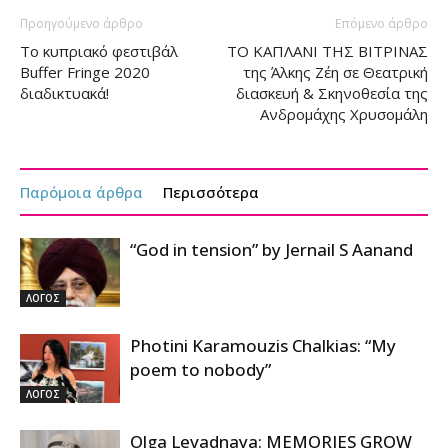
Προηγούμενο άρθρο
Επόμενο άρθρο
Το κυπριακό φεστιβάλ
ΤO ΚΑΠΛΑΝΙ ΤΗΣ ΒΙΤΡΙΝΑΣ
Buffer Fringe 2020
της Άλκης Ζέη σε Θεατρική
διαδικτυακά!
διασκευή & Σκηνοθεσία της
Ανδρομάχης Χρυσομάλη
Παρόμοια άρθρα
Περισσότερα
“God in tension” by Jernail S Aanand
ΛΟΓΟΣ
Photini Karamouzis Chalkias: “My
poem to nobody”
ΛΟΓΟΣ
Olga Levadnaya: MEMORIES GROW