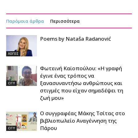
Παρόμοια άρθρα
Περισσότερα
Poems by Nataša Radanović
ΛΟΓΟΣ
Φωτεινή Καϊοπούλου: «Η γραφή
έγινε ένας τρόπος να
ξανασυναντήσω ανθρώπους και
CITY
στιγμές που είχαν σημαδέψει τη
ζωή μου»
Ο συγγραφέας Μάκης Τσίτας στο
βιβλιοπωλείο Αναγέννηση της
Πάρου
CITY