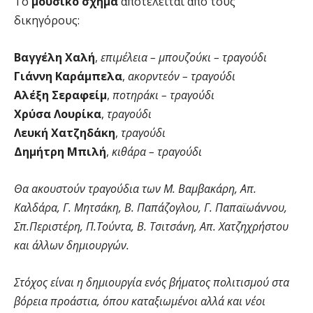
Το
μουσικό σχήμα
αποτελείται από τους
δικηγόρους:
Βαγγέλη Χαλή
,
επιμέλεια – μπουζούκι – τραγούδι
Γιάννη Καράμπελα
,
ακορντεόν – τραγούδι
Αλέξη Σεραφείμ
,
ποτηράκι – τραγούδι
Χρύσα Λουρίκα
,
τραγούδι
Λευκή Χατζηδάκη
,
τραγούδι
Δημήτρη Μπιλή
,
κιθάρα – τραγούδι
Θα ακουστούν τραγούδια των Μ. Βαμβακάρη, Απ.
Καλδάρα, Γ. Μητσάκη, Β. Παπάζογλου, Γ. Παπαϊωάννου,
Σπ.Περιστέρη, Π.Τούντα, Β. Τσιτσάνη, Απ. Χατζηχρήστου
και άλλων δημιουργών.
Στόχος είναι η δημιουργία ενός βήματος πολιτισμού στα
βόρεια προάστια, όπου καταξιωμένοι αλλά και νέοι