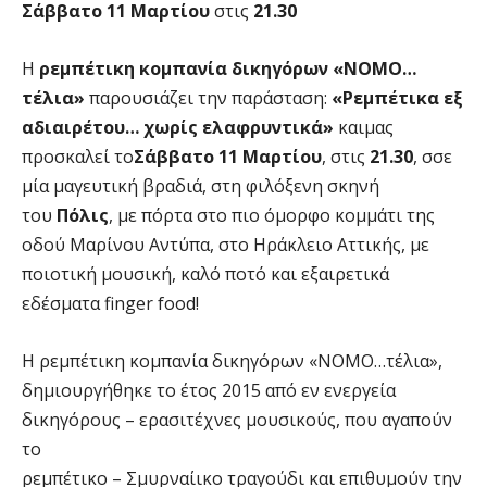
Σάββατο 11 Μαρτίου
στις
21.30
Η
ρεμπέτικη κομπανία δικηγόρων «ΝΟΜΟ…
τέλια»
παρουσιάζει την παράσταση:
«Ρεμπέτικα εξ
αδιαιρέτου… χωρίς ελαφρυντικά»
καιμας
προσκαλεί το
Σάββατο 11 Μαρτίου
, στις
21.30
, σσε
μία μαγευτική βραδιά, στη φιλόξενη σκηνή
του
Πόλις
, με πόρτα στο πιο όμορφο κομμάτι της
οδού Μαρίνου Αντύπα, στο Ηράκλειο Αττικής, με
ποιοτική μουσική, καλό ποτό και εξαιρετικά
εδέσματα finger food!
Η ρεμπέτικη κομπανία δικηγόρων «ΝΟΜΟ…τέλια»,
δημιουργήθηκε το έτος 2015 από εν ενεργεία
δικηγόρους – ερασιτέχνες μουσικούς, που αγαπούν
το
ρεμπέτικο – Σμυρναίικο τραγούδι και επιθυμούν την