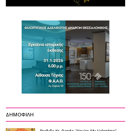
ΔΗΜΟΦΙΛΗ
Prafulla Kr. Panda: “You’re My Valentine”