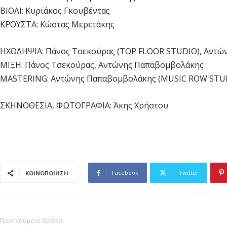
BIOΛI: Κυριάκος Γκουβέντας
KPOYΣTA: Κώστας Μερετάκης
HXOΛHΨIA: Πάνος Τσεκούρας (TOP FLOOR STUDIO), Αντ
ΜΙΞΗ: Πάνος Τσεκούρας, Αντώνης Παπαβομβολάκης
MASTERING: Αντώνης Παπαβομβολάκης (MUSIC ROW STU
ΣΚΗΝΟΘΕΣΙΑ, ΦΩΤΟΓΡΑΦΙΑ: Άκης Χρήστου
Facebook
Twitter
ΚΟΙΝΟΠΟΙΗΣΗ
Προηγούμενο άρθρο