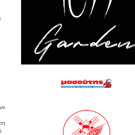
ε
ων.
ηση
ό