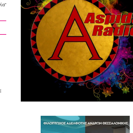
ία”
E