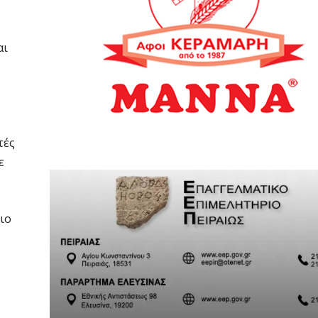
αι
τές
ε
τιο