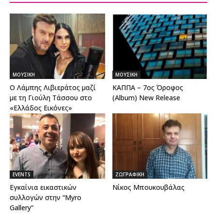
ΜΟΥΣΙΚΗ
ΜΟΥΣΙΚΗ
O Λάμπης Λιβιεράτος μαζί
ΚΑΠΠΑ – 7ος Όροφος
με τη Γιούλη Τάσσου στο
(Album) New Release
«Ελλάδος Εικόνες»
EVENTS
ΖΩΓΡΑΦΙΚΗ
Εγκαίνια εικαστικών
Νίκος Μπουκουβάλας
συλλογών στην “Myro
Gallery”