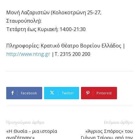
Μονή Λαζαριστών (Κολοκοτρώνη 25-27,
Σταυρούπολη):
Τετάρτη έως Κυριακή: 14:00-21:30
Πληροφορίες: Κρατικό Θέατρο Βορείου Ελλάδος |
http://www.ntng.gr
|Τ. 2315 200 200
Facebook
Twitter
Pinterest
Προηγούμενο άρθρο
Επόμενο άρθρο
«Η Θυσία – μια ιστορία
«Άγριος Σπόρος» του
αναζήτησης»
Γιάννη Τσίρου, από την