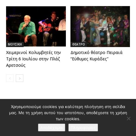
ΜΟΥΣΙΚΗ
ΘΕΑΤΡΟ
Χειμερινοί Κολυμβητές την
Δημοτικό θέατρο Πειραιά
Τρίτη 6 Ιουλίου στην Πλάζ
“Εύθυμες Κυράδες”
Αρετσούς
Χρησιμοποιούμε cookies για καλύτερη πλοήγηση στη σελίδα
Διαφημιστείτε στο Polis Magazino
μας. Με τη χρήση αυτού του ιστοτόπου, αποδέχεστε τη χρήση
Όροι χρήσης & Πολιτική Προστασίας Προσωπικών Δεδομένων
των cookies.
Επικοινωνία
Αποδέχομαι
Πληροφορίες
© 2026 Κατασκευή ιστοσελίδας
idees creative marketing