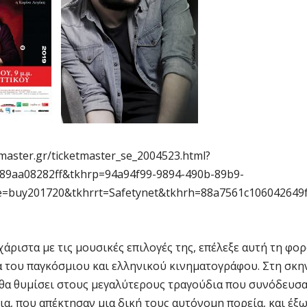
aster.gr/ticketmaster_se_2004523.html?
89aa08282ff&tkhrp=94a94f99-9894-490b-89b9-
e=buy201720&tkhrrt=Safetynet&tkhrh=88a7561c106042649
ριστα με τις μουσικές επιλογές της, επέλεξε αυτή τη φορ
α του παγκόσμιου και ελληνικού κινηματογράφου. Στη σκη
 θα θυμίσει στους μεγαλύτερους τραγούδια που συνόδευσ
ια, που απέκτησαν μια δική τους αυτόνομη πορεία, και έξ