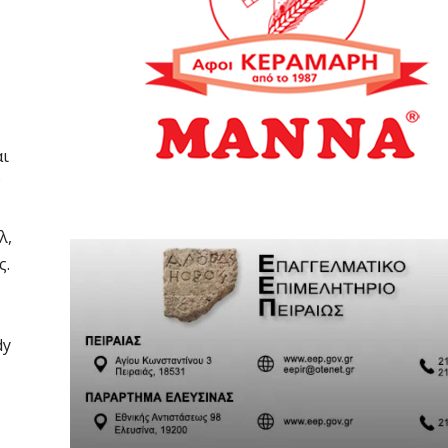
αι
ν
λ,
ς.
dy