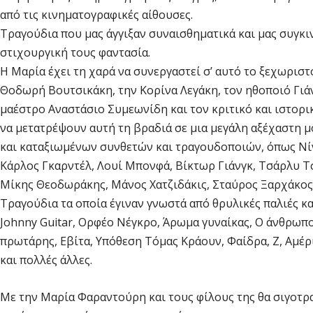
από τις κινηματογραφικές αίθουσες.
Τραγούδια που μας άγγιξαν συναισθηματικά και μας συγκιν
στιχουργική τους φαντασία.
Η Μαρία έχει τη χαρά να συνεργαστεί σ’ αυτό το ξεχωριστ
Θοδωρή Βουτσικάκη, την Κορίνα Λεγάκη, τον ηθοποιό Γιά
μαέστρο Αναστάσιο Συμεωνίδη και τον κριτικό και ιστορ
να μετατρέψουν αυτή τη βραδιά σε μια μεγάλη αξέχαστη 
και καταξιωμένων συνθετών και τραγουδοποιών, όπως Νίν
Κάρλος Γκαρντέλ, Λουί Μπονφά, Βίκτωρ Γιάνγκ, Τσάρλυ Τ
Μίκης Θεοδωράκης, Μάνος Χατζιδάκις, Σταύρος Ξαρχάκος
Τραγούδια τα οποία έγιναν γνωστά από θρυλικές παλιές και 
Johnny Guitar, Ορφέο Νέγκρο, Άρωμα γυναίκας, Ο άνθρωπο
πρωτάρης, Εβίτα, Υπόθεση Τόμας Κράουν, Φαίδρα, Ζ, Αμέρι
και πολλές άλλες.
Με την Μαρία Φαραντούρη και τους φίλους της θα σιγοτρα