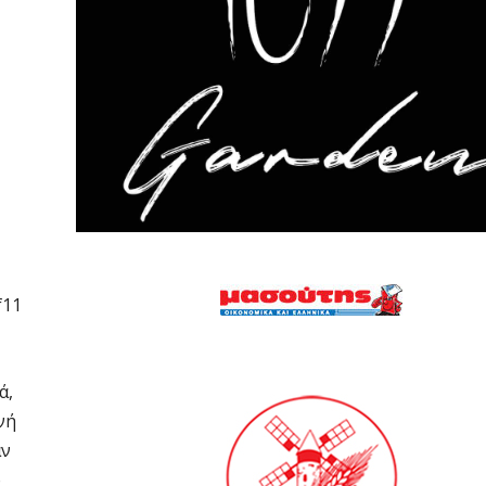
f11
ά,
νή
αν
ω