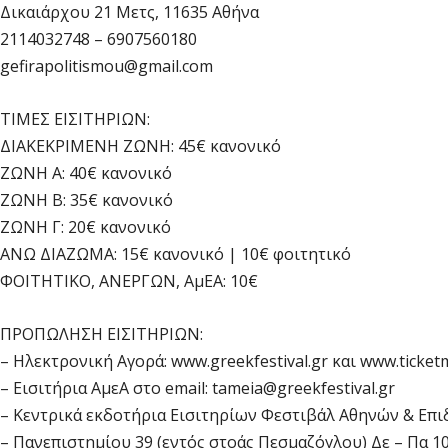
Δικαιάρχου 21 Μετς, 11635 Αθήνα
2114032748 – 6907560180
gefirapolitismou@gmail.com
ΤΙΜΕΣ ΕΙΣΙΤΗΡΙΩΝ:
ΔΙΑΚΕΚΡΙΜΕΝΗ ΖΩΝΗ: 45€ κανονικό
ΖΩΝΗ Α: 40€ κανονικό
ΖΩΝΗ Β: 35€ κανονικό
ΖΩΝΗ Γ: 20€ κανονικό
ΑΝΩ ΔΙΑΖΩΜΑ: 15€ κανονικό | 10€ φοιτητικό
ΦΟΙΤΗΤΙΚΟ, ΑΝΕΡΓΩΝ, ΑμΕΑ: 10€
ΠΡΟΠΩΛΗΣΗ ΕΙΣΙΤΗΡΙΩΝ:
– Ηλεκτρονική Αγορά: www.greekfestival.gr και www.ticket
– Εισιτήρια ΑμεΑ στο email:
tameia@greekfestival.gr
– Κεντρικά εκδοτήρια Εισιτηρίων Φεστιβάλ Αθηνών & Επι
– Πανεπιστημίου 39 (εντός στοάς Πεσμαζόγλου) Δε – Πα 10:0