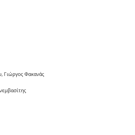
υ, Γιώργος Φακανάς
ονεμβασίτης