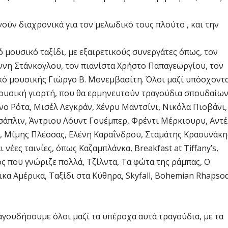
ούν διαχρονικά για τον μελωδικό τους πλούτο , και την
ό μουσικό ταξίδι, με εξαιρετικούς συνεργάτες όπως, τον
ννη Στάνκογλου, τον πιανίστα Χρήστο Παπαγεωργίου, τον
ικό μουσικής Γιώργο Β. Μονεμβασίτη. Όλοι μαζί υπόσχοντ
μουσική γιορτή, που θα ερμηνευτούν τραγούδια σπουδαίω
ο Ρότα, Μισέλ Λεγκράν, Χένρυ Μαντσίνι, Νικόλα Πιοβάνι,
σάπλιν, Άντριου Λόυντ Γουέμπερ, Φρέντι Μέρκιουρυ, Αντέ
, Μίμης Πλέσσας, Ελένη Καραΐνδρου, Σταμάτης Κραουνάκη
νέες ταινίες, όπως Καζαμπλάνκα, Breakfast at Tiffany’s,
ς που γνώριζε πολλά, Τζίλντα, Τα φώτα της ράμπας, Ο
κα Αμέρικα, Ταξίδι στα Κύθηρα, Skyfall, Bohemian Rhapso
γουδήσουμε όλοι μαζί τα υπέροχα αυτά τραγούδια, με τα