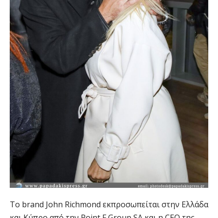
Το brand John Richmond εκπροσωπείται στην Ελλάδα
και Κύπρο από την Point F Group SA και η CEO της