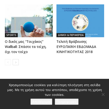
SPORTS
ΔΗΜΟΙ & ΠΕΡΙΦΕΡΕΙΑ
Ο δικός μας “Τοιχάκος”
Τελετή Βράβευσης
Wallball: Σπάστε τα τείχη,
ΕΥΡΩΠΑΪΚΗ ΕΒΔΟΜΑΔΑ
όχι τον τοίχο
ΚΙΝΗΤΙΚΟΤΗΤΑΣ 2018
Χρησιμοποιούμε cookies για καλύτερη πλοήγηση στη σελίδα
Διαφημιστείτε στο Polis Magazino
μας. Με τη χρήση αυτού του ιστοτόπου, αποδέχεστε τη χρήση
Όροι χρήσης & Πολιτική Προστασίας Προσωπικών Δεδομένων
των cookies.
Επικοινωνία
Αποδέχομαι
Πληροφορίες
© 2026 Κατασκευή ιστοσελίδας
idees creative marketing