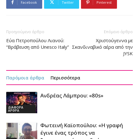
Facebook
Twitter
Pinterest
Προηγούμενο άρθρο
Επόμενο άρθρο
Εύα Πετροπούλου Λιανού:
Χριστούγεννα με
“Βράβευση από Unesco Italy”
Σκανδιναβικό αέρα από την
JYSK
Παρόμοια άρθρα
Περισσότερα
Ανδρέας Λάμπρου: «80s»
ΔΙΑΦΟΡΑ
ΑΡΘΡΑ
Φωτεινή Καϊοπούλου: «Η γραφή
έγινε ένας τρόπος να