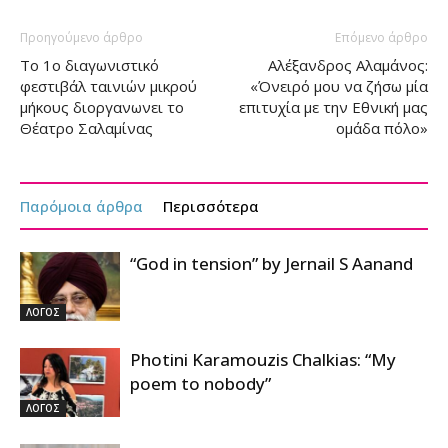
Προηγούμενο άρθρο
Επόμενο άρθρο
Το 1ο διαγωνιστικό
Αλέξανδρος Αλαμάνος:
φεστιβάλ ταινιών μικρού
«Όνειρό μου να ζήσω μία
μήκους διοργανωνει το
επιτυχία με την Εθνική μας
Θέατρο Σαλαμίνας
ομάδα πόλο»
Παρόμοια άρθρα
Περισσότερα
“God in tension” by Jernail S Aanand
ΛΟΓΟΣ
Photini Karamouzis Chalkias: “My
poem to nobody”
ΛΟΓΟΣ