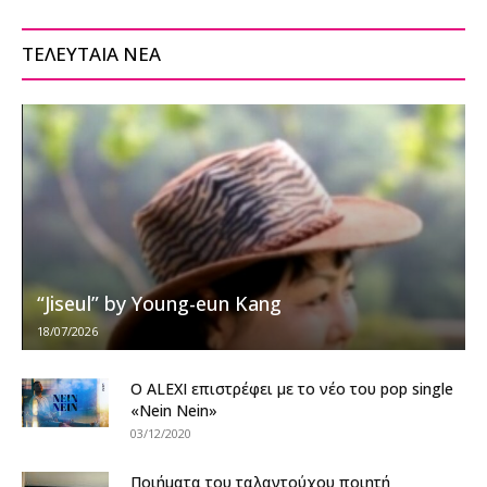
ΤΕΛΕΥΤΑΙΑ ΝΕΑ
“Jiseul” by Young-eun Kang
18/07/2026
Ο ALEXI επιστρέφει με το νέο του pop single
«Nein Nein»
03/12/2020
Ποιήματα του ταλαντούχου ποιητή