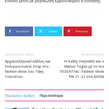
είσοδο μόνο με βεβαίωση εμβολιασμού ή νόσησης.
Facebook
Twitter
Pinterest
Προηγούμενο άρθρο
Επόμενο άρθρο
Αρχαιοελληνικό κάλλος και
H Kathy Heyndels και ο
Χολιγουντιανοί σταρ στο
Marios Togos με το πιο
fashion show του Τάκη
“ESSENTIAL” Fashion Show
Γιαννέτου
FW 21-22 στα AXDW
Παρόμοια άρθρα
Περισσότερα