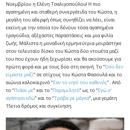
Νοεμβρίου η Ελένη Τσαλιγοπούλου! Η πιο
αγαπημένη και σταθερή συνεργάτιδα του Κώστα, η
μεγάλη του αδερφή όπως συνηθίζει να λέει, είναι
εκείνη με την οποία τον δένουν τόσα αγαπημένα
τραγούδια, αξέχαστες παραστάσεις και μια φιλία
ζωής. Μάλιστα η μοναδική ερμηνεύτρια μοιράστηκε
στον τελευταίο δίσκο του Κώστα δύο ντουέτα μαζί
του που έχουν ήδη ξεχωρίσει και θα ακούσουμε για
πρώτη φορά και με τους δύο στη σκηνή. Το “
Όσο δεν
είμαστε μαζί
” σε στίχους του Κώστα Φασουλά και το
αιώνια καλοκαιρινό “
Σαν το νησί του καθενός
” . Από
το “
Πιάσε με
” και το “
Παραμιλητό
” ως το “
Εγώ σ’
αγάπησα εδώ
” και το “
Τράβα ρε μάγκα
“, μια γεμάτη
15ετια δρόμος και συγκίνηση.