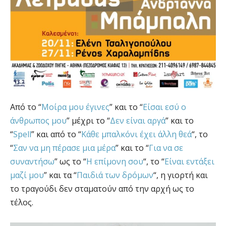
Από το “
Μοίρα μου έγινες
” και το “
Είσαι εσύ ο
άνθρωπος μου
” μέχρι το “
Δεν είναι αργά
” και το
“
Spell
” και από το “
Κάθε μπαλκόνι έχει άλλη θεά
“, το
“
Σαν να μη πέρασε μια μέρα
” και το “
Για να σε
συναντήσω
” ως το “
Η επίμονη σου
“, το “
Είναι εντάξει
μαζί μου
” και τα “
Παιδιά των δρόμων
“, η γιορτή και
το τραγούδι δεν σταματούν από την αρχή ως το
τέλος.