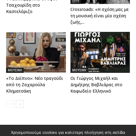
CITY
Τσαχουρίδη στο
Crossroads: «Η σχέση μας με
Καστελόριζο
τη μουσική είναι μία σχέση
ζωής,...
ΜΟΥΣΙΚΗ
ΜΟΥΣΙΚΗ
«Το Δείπνο»: Νέο τραγούδι
Οι Γιώργος Μιχαήλ και
από τη Ζαχαρούλα
Δημήτρης Βαβλιάρας στο
Κληματσάκη
Καφωδείο Ελληνικό
Διαφημιστείτε στο Polis Magazino
Χρησιμοποιούμε cookies για καλύτερη πλοήγηση στη σελίδα