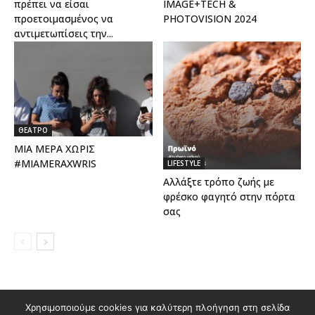
πρέπει να είσαι
IMAGE+TECH &
προετοιμασμένος να
PHOTOVISION 2024
αντιμετωπίσεις την...
ΘΕΑΤΡΟ
ΜΙΑ ΜΕΡΑ ΧΩΡΙΣ
#MIAMERAXWRIS
LIFESTYLE
Αλλάξτε τρόπο ζωής με
φρέσκο φαγητό στην πόρτα
σας
Διαφημιστείτε στο Polis Magazino
Χρησιμοποιούμε cookies για καλύτερη πλοήγηση στη σελίδα