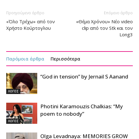
Προηγούμενο άρθρο
Επόμενο άρθρο
«Όλο Τρέχω» από τον
«Θέμα Χρόνου» Νέο video
Χρήστο Κούρτογλου
clip από τον Stk και τον
Long3
Παρόμοια άρθρα
Περισσότερα
“God in tension” by Jernail S Aanand
ΛΟΓΟΣ
Photini Karamouzis Chalkias: “My
poem to nobody”
ΛΟΓΟΣ
Olga Levadnaya: MEMORIES GROW