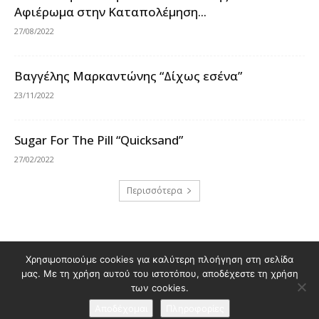
Αφιέρωμα στην Καταπολέμηση...
27/08/2022
Βαγγέλης Μαρκαντώνης “Δίχως εσένα”
23/11/2022
Sugar For The Pill “Quicksand”
27/02/2022
Περισσότερα
Διαφημιστείτε στο Polis Magazino
Χρησιμοποιούμε cookies για καλύτερη πλοήγηση στη σελίδα
μας. Με τη χρήση αυτού του ιστοτόπου, αποδέχεστε τη χρήση
Όροι χρήσης & Πολιτική Προστασίας Προσωπικών Δεδομένων
των cookies.
Επικοινωνία
Αποδέχομαι
Πληροφορίες
© 2026 Κατασκευή ιστοσελίδας
idees creative marketing