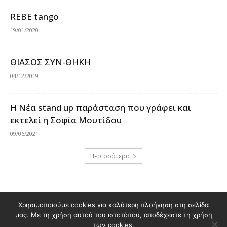
REBE tango
19/01/2020
ΘΙΑΣΟΣ ΣΥΝ-ΘΗΚΗ
04/12/2019
Η Νέα stand up παράσταση που γράφει και
εκτελεί η Σοφία Μουτίδου
09/06/2021
Περισσότερα
Χρησιμοποιούμε cookies για καλύτερη πλοήγηση στη σελίδα
Διαφημιστείτε στο Polis Magazino
μας. Με τη χρήση αυτού του ιστοτόπου, αποδέχεστε τη χρήση
Όροι χρήσης & Πολιτική Προστασίας Προσωπικών Δεδομένων
των cookies.
Επικοινωνία