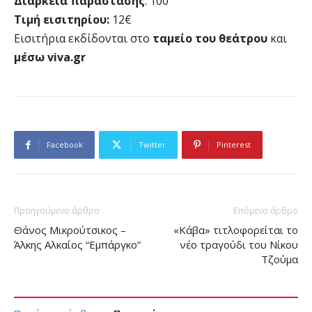
Διάρκεια παράστασης
: 100’
Τιμή εισιτηρίου:
12€
Εισιτήρια εκδίδονται στο
ταμείο του θεάτρου
και
μέσω viva.gr
Facebook
Twitter
Pinterest
Προηγούμενο άρθρο
Επόμενο άρθρο
Θάνος Μικρούτσικος –
«Κάβα» τιτλοφορείται το
Άλκης Αλκαίος “Εμπάργκο”
νέο τραγούδι του Νίκου
Τζούμα