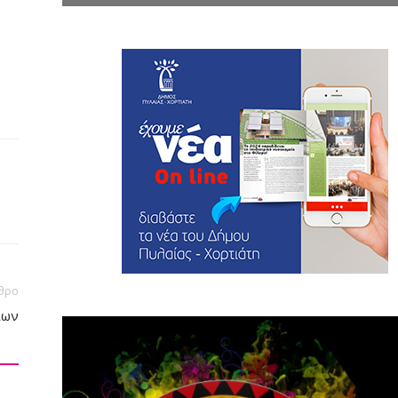
θρο
ίων