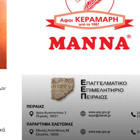
των
κά