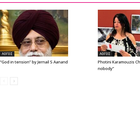
ΛΟΓΟΣ
ΛΟΓΟΣ
“God in tension” by Jernail S Aanand
Photini Karamouzis Ch
nobody”