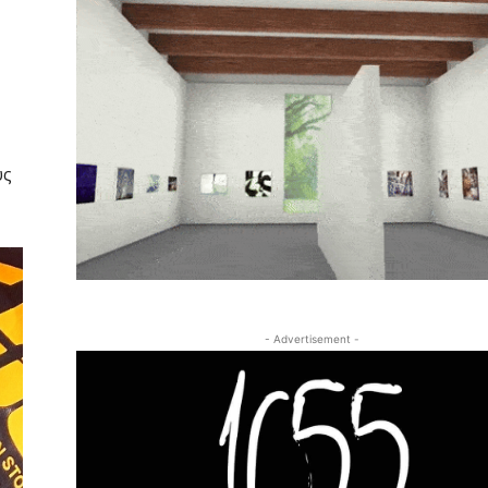
υς
- Advertisement -