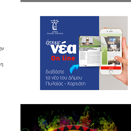
ην
 η