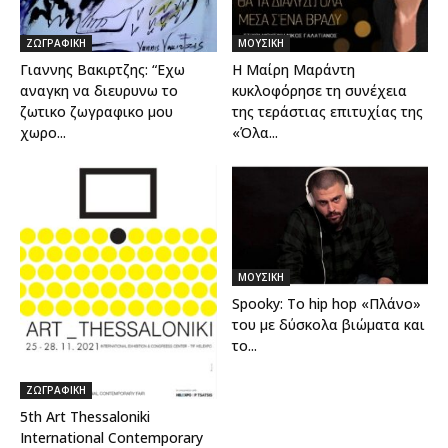
ΖΩΓΡΑΦΙΚΗ
ΜΟΥΣΙΚΗ
Γιαννης Βακιρτζης: “Εχω
Η Μαίρη Μαράντη
αναγκη να διευρυνω το
κυκλοφόρησε τη συνέχεια
ζωτικο ζωγραφικο μου
της τεράστιας επιτυχίας της
χωρο...
«Όλα...
ΜΟΥΣΙΚΗ
Spooky: Το hip hop «Πλάνο»
του με δύσκολα βιώματα και
το...
ΖΩΓΡΑΦΙΚΗ
5th Art Thessaloniki
International Contemporary