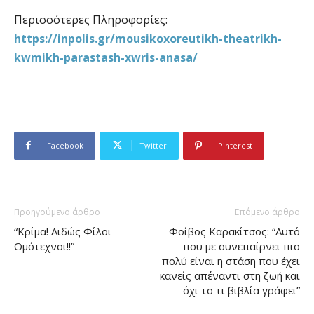
Περισσότερες Πληροφορίες:
https://inpolis.gr/mousikoxoreutikh-theatrikh-
kwmikh-parastash-xwris-anasa/
Facebook
Twitter
Pinterest
Προηγούμενο άρθρο
Επόμενο άρθρο
“Κρίμα! Αιδώς Φίλοι
Φοίβος Καρακίτσος: “Αυτό
Ομότεχνοι!!”
που με συνεπαίρνει πιο
πολύ είναι η στάση που έχει
κανείς απέναντι στη ζωή και
όχι το τι βιβλία γράφει”