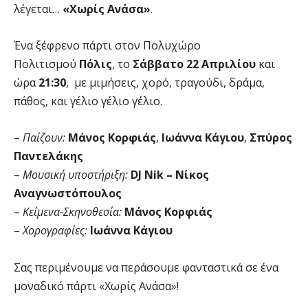
λέγεται…
«Χωρίς Ανάσα»
.
Ένα ξέφρενο πάρτι στον Πολυχώρο
Πολιτισμού
Πόλις
, το
Σάββατο 22 Απριλίου
και
ώρα
21:30
, με μιμήσεις, χορό, τραγούδι, δράμα,
πάθος, και γέλιο γέλιο γέλιο.
–
Παίζουν:
Μάνος Κορφιάς
,
Ιωάννα Κάγιου
,
Σπύρος
Παντελάκης
–
Μουσική υποστήριξη:
DJ Nik – Νίκος
Αναγνωστόπουλος
–
Κείμενα-Σκηνοθεσία:
Μάνος Κορφιάς
–
Χορογραφίες:
Ιωάννα Κάγιου
Σας περιμένουμε να περάσουμε φανταστικά σε ένα
μοναδικό πάρτι «Χωρίς Ανάσα»!