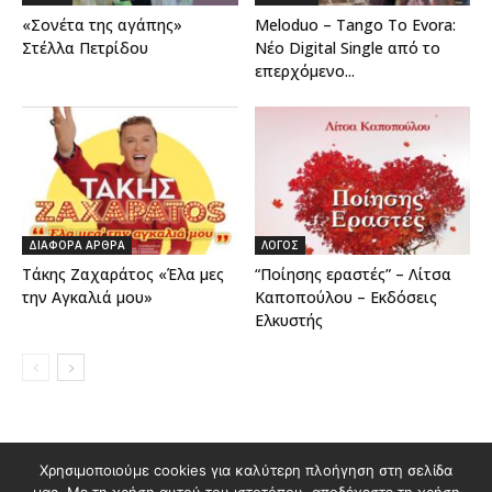
«Σονέτα της αγάπης»
Meloduo – Tango To Evora:
Στέλλα Πετρίδου
Νέο Digital Single από το
επερχόμενο...
ΔΙΑΦΟΡΑ ΑΡΘΡΑ
ΛΟΓΟΣ
Τάκης Ζαχαράτος «Έλα μες
“Ποίησης εραστές” – Λίτσα
την Αγκαλιά μου»
Καποπούλου – Εκδόσεις
Ελκυστής
Χρησιμοποιούμε cookies για καλύτερη πλοήγηση στη σελίδα
Διαφημιστείτε στο Polis Magazino