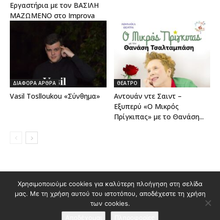
Εργαστήρια με τον ΒΑΣΙΛΗ
ΜΑΖΩΜΕΝΟ στο Improva
ΔΙΑΦΟΡΑ ΑΡΘΡΑ
ΘΕΑΤΡΟ
Vasil Toslloukou «Σύνθημα»
Αντουάν ντε Σαιντ –
Εξυπερύ «Ο Μικρός
Πρίγκιπας» με το Θανάση...
Διαφημιστείτε στο Polis Magazino
Χρησιμοποιούμε cookies για καλύτερη πλοήγηση στη σελίδα
μας. Με τη χρήση αυτού του ιστοτόπου, αποδέχεστε τη χρήση
Όροι χρήσης & Πολιτική Προστασίας Προσωπικών Δεδομένων
των cookies.
Επικοινωνία
Αποδέχομαι
Πληροφορίες