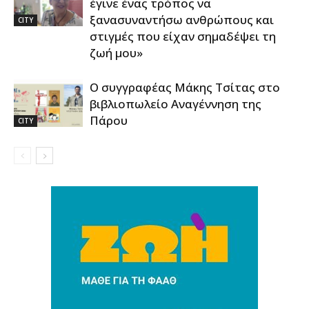
έγινε ένας τρόπος να
ξανασυναντήσω ανθρώπους και
CITY
στιγμές που είχαν σημαδέψει τη
ζωή μου»
Ο συγγραφέας Μάκης Τσίτας στο
βιβλιοπωλείο Αναγέννηση της
Πάρου
CITY