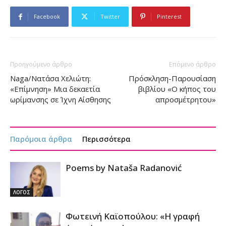
Facebook
Twitter
Pinterest
Προηγούμενο άρθρο
Επόμενο άρθρο
Naga/Νατάσα Χελιώτη:
Πρόσκληση-Παρουσίαση
«Επίμνηση» Μια δεκαετία
βιβλίου «Ο κήπος του
ωρίμανσης σε Ίχνη Αίσθησης
απροσμέτρητου»
Παρόμοια άρθρα
Περισσότερα
Poems by Nataša Radanović
ΛΟΓΟΣ
Φωτεινή Καϊοπούλου: «Η γραφή