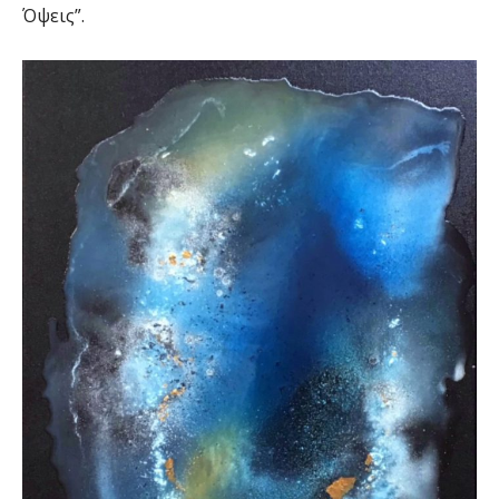
Όψεις”.