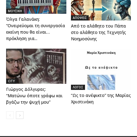
ΜΟΥΣΙΚΗ
ΑΠΟΨΕΙΣ
Όλγα Γαλανάκη:
“Ονειρεύομαι τη συνεργασία
Από το αλάθητο του Πάπα
εκείνη που θα είναι…
στο αλάθητο της Τεχνητής
πρόκληση για...
Νοημοσύνης
CITY
ΛΟΓΟΣ
Γιώργος Δόλγυρας:
“Ως το ανέφικτο” της Μαρίας
“Ματώνω όποτε γράφω και
Χριστινάκη
βγάζω την ψυχή μου”