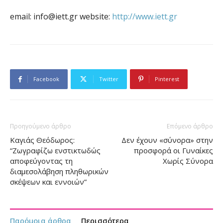
email:
info@iett.gr
website:
http://www.iett.gr
Facebook
Twitter
Pinterest
Προηγούμενο άρθρο
Επόμενο άρθρο
Καγιάς Θεόδωρος:
Δεν έχουν «σύνορα» στην
“Ζωγραφίζω ενστικτωδώς
προσφορά οι Γυναίκες
αποφεύγοντας τη
Χωρίς Σύνορα
διαμεσολάβηση πληθωρικών
σκέψεων και εννοιών”
Παρόμοια άρθρα
Περισσότερα