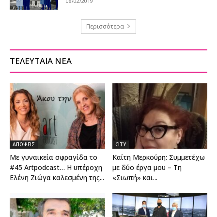
08/02/2019
Περισσότερα
ΤΕΛΕΥΤΑΙΑ ΝΕΑ
ΑΠΟΨΕΙΣ
CITY
Με γυναικεία σφραγίδα το
Καίτη Μερκούρη: Συμμετέχω
#45 Artpodcast… Η υπέροχη
με δύο έργα μου – Τη
Ελένη Ζιώγα καλεσμένη της...
«Σιωπή» και...