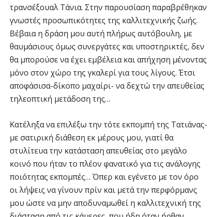
τρανσέξουαλ Τάνια. Στην παρουσίαση παραβρέθηκαν
γνωστές προσωπικότητες της καλλιτεχνικής ζωής.
Βέβαια η δράση μου αυτή πλήρως αυτόβουλη, με
θαυμάσιους όμως συνεργάτες και υποστηρικτές, δεν
θα μπορούσε να έχει εμβέλεια και απήχηση μένοντας
μόνο στον χώρο της γκαλερί για τους λίγους. Έτσι
αποφάσισα-δίκοπο μαχαίρι- να δεχτώ την απευθείας
τηλεοπτική μετάδοση της…
Κατέληξα να επιλέξω την τότε εκπομπή της Τατιάνας-
με σατιρική διάθεση εκ μέρους μου, γιατί θα
στυλίτευα την κατάσταση απευθείας στο μεγάλο
κοινό που ήταν το πλέον φανατικό για τις ανάλογης
ποιότητας εκπομπές… Όπερ και εγένετο με τον όρο
οι λήψεις να γίνουν πρίν και μετά την περφόρμανς
μου ώστε να μην αποδυναμωθεί η καλλιτεχνική της
διάσταση από τις κάμερες, που ήδη όταν ήρθαν