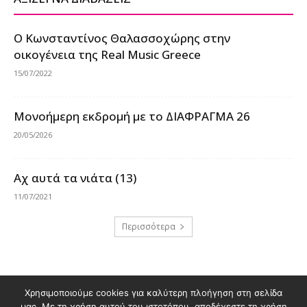
Ο Κωνσταντίνος Θαλασσοχώρης στην
οικογένεια της Real Music Greece
15/07/2022
Μονοήμερη εκδρομή με το ΔΙΑΦΡΑΓΜΑ 26
20/05/2026
Αχ αυτά τα νιάτα (13)
11/07/2021
Περισσότερα
Χρησιμοποιούμε cookies για καλύτερη πλοήγηση στη σελίδα
Διαφημιστείτε στο Polis Magazino
μας. Με τη χρήση αυτού του ιστοτόπου, αποδέχεστε τη χρήση