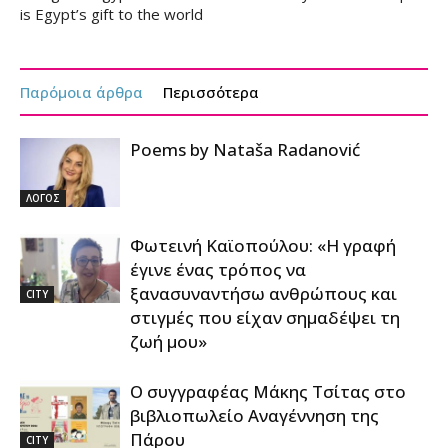
is Egypt’s gift to the world
Παρόμοια άρθρα
Περισσότερα
Poems by Nataša Radanović
ΛΟΓΟΣ
Φωτεινή Καϊοπούλου: «Η γραφή
έγινε ένας τρόπος να
ξανασυναντήσω ανθρώπους και
CITY
στιγμές που είχαν σημαδέψει τη
ζωή μου»
Ο συγγραφέας Μάκης Τσίτας στο
βιβλιοπωλείο Αναγέννηση της
Πάρου
CITY