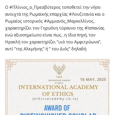
Ο #Πλίνιος_ο_Πρεσβύτερος τοποθετεί την νήσο
ανοιχτά της Ρωμαϊκής επαρχίας #Λουζιτανία και ο
Ρωμαίος ιστορικός #Αμμιανός_Μαρκελλίνος,
χαρακτηρίζει τον Γηρυόνη τύραννο της #Ισπανίας
ενώ αξιοσημείωτο είναι πως…η ίδια πηγή, τον
Ηρακλή τον χαρακτηρίζει ‘’υιό του Αμφιτρύωνα’’,
αντί ”της Αλκμήνης” ή ” του Διός” δηλαδή.