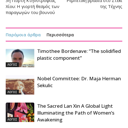
3η Γιορτή Κτηνοτροφίας
Ρεμπέτικη βραδιά στο Στέκι
Χίου: Η γιορτή θεσμός των
της Τέχνης
παραγωγών του βουνού
Παρόμοια άρθρα
Περισσότερα
Timothee Bordenave: “The solidified
plastic component”
ΛΟΓΟΣ
Nobel Committee: Dr. Maja Herman
Sekulic
ΛΟΓΟΣ
The Sacred Lan Xin A Global Light
Illuminating the Path of Women’s
Awakening
ΛΟΓΟΣ