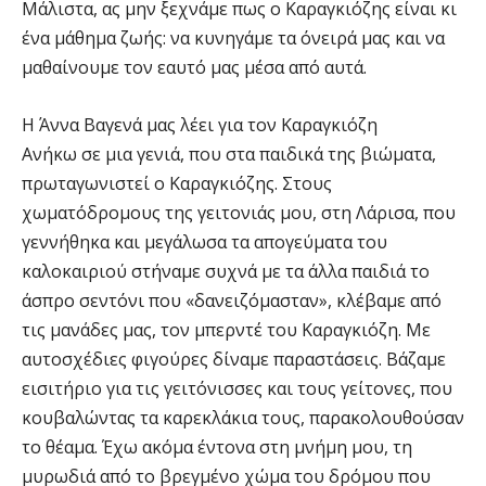
Μάλιστα, ας μην ξεχνάμε πως ο Καραγκιόζης είναι κι
ένα μάθημα ζωής: να κυνηγάμε τα όνειρά μας και να
μαθαίνουμε τον εαυτό μας μέσα από αυτά.
Η Άννα Βαγενά μας λέει για τον Καραγκιόζη
Ανήκω σε μια γενιά, που στα παιδικά της βιώματα,
πρωταγωνιστεί ο Καραγκιόζης. Στους
χωματόδρομους της γειτονιάς μου, στη Λάρισα, που
γεννήθηκα και μεγάλωσα τα απογεύματα του
καλοκαιριού στήναμε συχνά με τα άλλα παιδιά το
άσπρο σεντόνι που «δανειζόμασταν», κλέβαμε από
τις μανάδες μας, τον μπερντέ του Καραγκιόζη. Με
αυτοσχέδιες φιγούρες δίναμε παραστάσεις. Βάζαμε
εισιτήριο για τις γειτόνισσες και τους γείτονες, που
κουβαλώντας τα καρεκλάκια τους, παρακολουθούσαν
το θέαμα. Έχω ακόμα έντονα στη μνήμη μου, τη
μυρωδιά από το βρεγμένο χώμα του δρόμου που