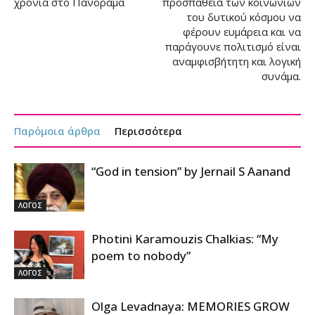
χρονιά στο Πανόραμα
προσπάθεια των κοινωνιών
του δυτικού κόσμου να
φέρουν ευμάρεια και να
παράγουνε πολιτισμό είναι
αναμφισβήτητη και λογική
συνάμα.
Παρόμοια άρθρα
Περισσότερα
“God in tension” by Jernail S Aanand
ΛΟΓΟΣ
Photini Karamouzis Chalkias: “My
poem to nobody”
ΛΟΓΟΣ
Olga Levadnaya: MEMORIES GROW