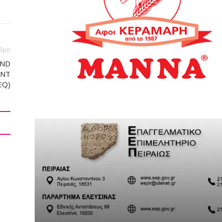
θρο
AND
ENT
EQ)