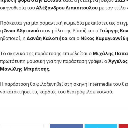
πρώτη φορά
στην Ελλάδα
κατά τη θεατρική σεζόν
2023 
σκηνοθεσία του
Αλέξανδρου Λιακόπουλου
με τον τίτλο
Πρόκειται για μία ρομαντική κωμωδία με απίστευτες στιγμ
η
Άννα Αδριανού
στον ρόλο της Ρόουζ και ο
Γιώργης Κο
ηθοποιοί, η
Δανάη Καλοπήτα
και ο
Νίκος Καραγιαννίδ
Το σκηνικό της παράστασης επιμελείται ο
Μιχάλης Παπ
πρωτότυπη μουσική για την παράσταση γράφει ο
Άγγελο
Μανώλης Μπράτσης
.
Η παράσταση θα φιλοξενηθεί στη σκηνή Intermedia του θ
να κατακτήσει τις καρδιές του θεατρόφιλου κοινού.