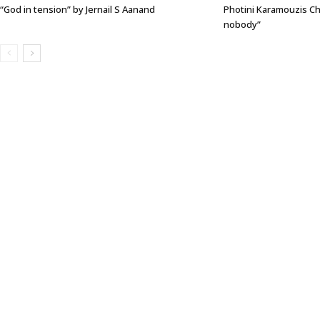
“God in tension” by Jernail S Aanand
Photini Karamouzis Ch
nobody”