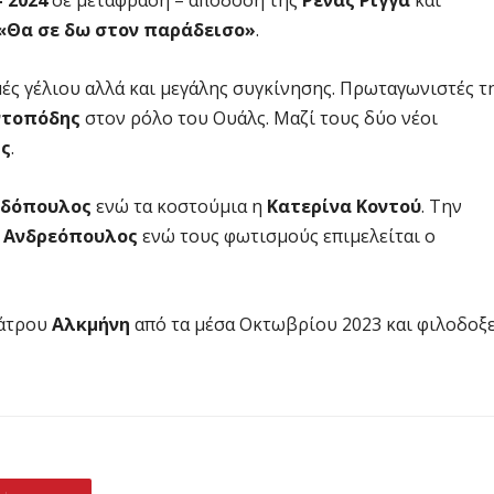
– 2024
σε μετάφραση – απόδοση της
Ρένας Ρίγγα
και
«Θα σε δω στον παράδεισο»
.
ές γέλιου αλλά και μεγάλης συγκίνησης. Πρωταγωνιστές τη
ντοπόδης
στον ρόλο του Ουάλς. Μαζί τους δύο νέοι
ης
.
αδόπουλος
ενώ τα κοστούμια η
Κατερίνα Κοντού
. Την
ς Ανδρεόπουλος
ενώ τους φωτισμούς επιμελείται ο
εάτρου
Αλκμήνη
από τα μέσα Οκτωβρίου 2023 και φιλοδοξε