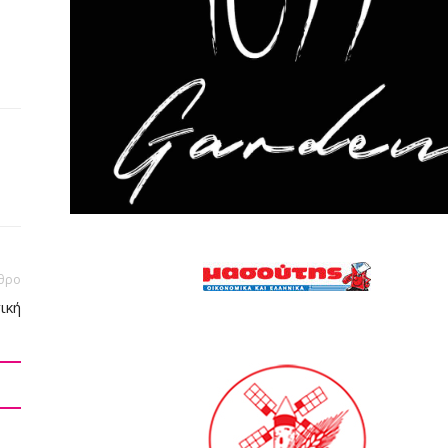
θρο
ική