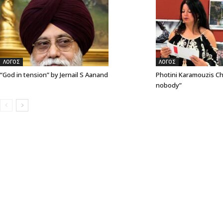
ΛΟΓΟΣ
ΛΟΓΟΣ
“God in tension” by Jernail S Aanand
Photini Karamouzis Ch
nobody”