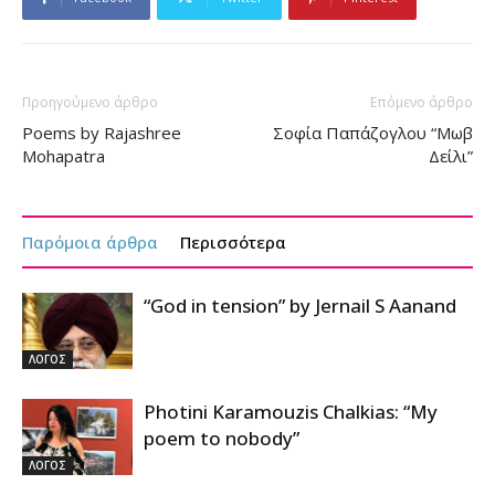
Προηγούμενο άρθρο
Επόμενο άρθρο
Poems by Rajashree
Σοφία Παπάζογλου “Μωβ
Mohapatra
Δείλι”
Παρόμοια άρθρα
Περισσότερα
“God in tension” by Jernail S Aanand
ΛΟΓΟΣ
Photini Karamouzis Chalkias: “My
poem to nobody”
ΛΟΓΟΣ