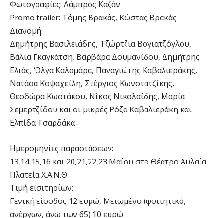
Φωτογραφίες: Λάμπρος Καζάν
Promo trailer: Τόμης Βρακάς, Κώστας Βρακάς
Διανομή:
Δημήτρης Βασιλειάδης, Τζώρτζια Βογιατζόγλου,
Βάλια Γκαγκάτση, Βαρβάρα Δουμανίδου, Δημήτρης
Ελιάς, ‘Ολγα Καλαμάρα, Παναγιώτης Καβαλιεράκης,
Νατάσα Κοψαχείλη, Στέργιος Κωνστατζίκης,
Θεοδώρα Κωστάκου, Νίκος Νικολαϊδης, Μαρία
Σεμερτζίδου και οι μικρές Ρόζα Καβαλιεράκη και
Ελπίδα Τσαρδάκα
Ημερομηνίες παραστάσεων:
13,14,15,16 και 20,21,22,23 Μαίου στο Θέατρο Αυλαία
Πλατεία Χ.Α.Ν.Θ
Τιμή εισιτηρίων:
Γενική είσοδος 12 ευρώ, Μειωμένο (φοιτητικό,
ανέργων, άνω των 65) 10 ευρώ