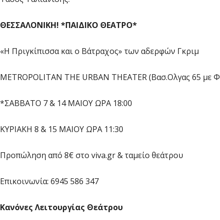
ΘΕΣΣΑΛΟΝΙΚΗ! *ΠΑΙΔΙΚΟ ΘΕΑΤΡΟ*
«Η Πριγκίπισσα και ο Βάτραχος» των αδερφών Γκριμ
METROPOLITAN THE URBAN THEATER (Βασ.Ολγας 65 με Φλ
*ΣΑΒΒΑΤΟ 7 & 14 ΜΑΙΟΥ ΩΡΑ 18:00
ΚΥΡΙΑΚΗ 8 & 15 ΜΑΙΟΥ ΩΡΑ 11:30
Προπώληση από 8€ στο viva.gr & ταμείο θεάτρου
Επικοινωνία: 6945 586 347
Κανόνες Λειτουργίας Θεάτρου