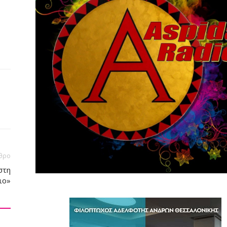
θρο
στη
ιο»