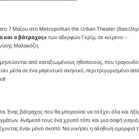
το 7 Μαΐου στο Metropolitan the Urban Theater (Βασ.Ολγ
α και ο βάτραχος»
των αδερφών Γκρίμ, σε κείμενο –
νίκης Μαλακόζη.
ερμηνεύονται από καταξιωμένους ηθοποιούς, που τραγουδο
εύει μέσα σε ένα μαγευτικό σκηνικό, περιτριγυρισμένο απ
ια!
τα. Ένας βάτραχος που θα μπορούσε να τα έχει όλα και ήξε
μάτων. Ανάμεσά τους ένα χρυσό τόπι και μια σοφή γιαγιά.
ο έχοντας έναν μόνο σκοπό. Να νικήσει η αληθινή ομορφιά 