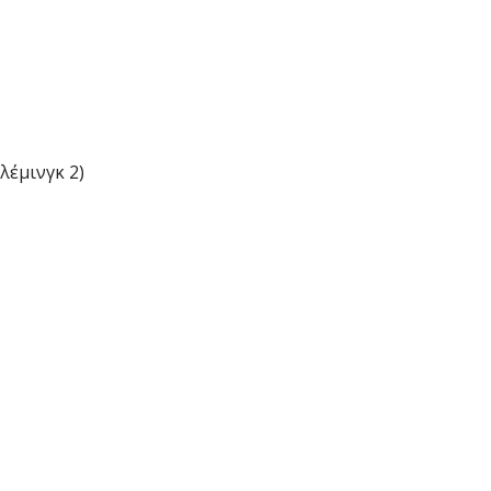
έμινγκ 2)