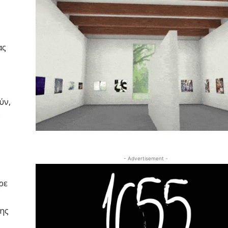
ας
ύν,
ό
- Advertisement -
ρε
της