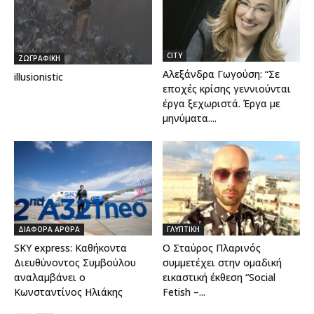
CITY
ΖΩΓΡΑΦΙΚΗ
Αλεξάνδρα Γωγούση: “Σε
illusionistic
εποχές κρίσης γεννιούνται
έργα ξεχωριστά. Έργα με
μηνύματα....
ΔΙΑΦΟΡΑ ΑΡΘΡΑ
ΓΛΥΠΤΙΚΗ
SKY express: Καθήκοντα
Ο Σταύρος Πλαρινός
Διευθύνοντος Συμβούλου
συμμετέχει στην ομαδική
αναλαμβάνει ο
εικαστική έκθεση “Social
Κωνσταντίνος Ηλιάκης
Fetish –...