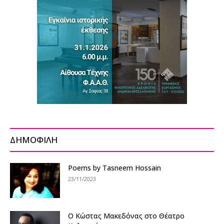
ΔΗΜΟΦΙΛΗ
Poems by Tasneem Hossain
23/11/2023
Ο Κώστας Μακεδόνας στο Θέατρο