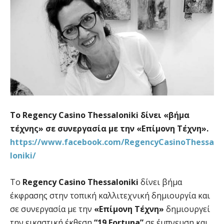
To Regency Casino Thessaloniki δίνει «βήμα
τέχνης» σε συνεργασία με την «Επίμονη Τέχνη».
https://www.facebook.com/RegencyCasinoThessa
loniki/
To
Regency Casino Thessaloniki
δίνει βήμα
έκφρασης στην τοπική καλλιτεχνική δημιουργία και
σε συνεργασία με την
«Επίμονη Τέχνη»
δημιουργεί
την εικαστική έκθεση
“19 Fortuna”
σε έμπνευση και