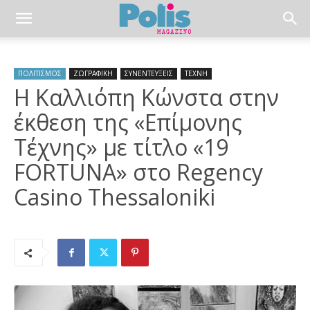
ΠΟΛΙΤΙΣΜΟΣ
ΖΩΓΡΑΦΙΚΗ
ΣΥΝΕΝΤΕΥΞΕΙΣ
ΤΕΧΝΗ
Η Καλλιόπη Κώνστα στην
έκθεση της «Επίμονης
Τέχνης» με τίτλο «19
FORTUNA» στο Regency
Casino Thessaloniki