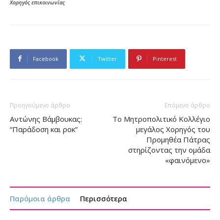
Χορηγός επικοινωνίας
Facebook
Twitter
Pinterest
Προηγούμενο άρθρο
Επόμενο άρθρο
Αντώνης Βάμβουκας:
Το Μητροπολιτικό Κολλέγιο
“Παράδοση και ροκ”
μεγάλος Χορηγός του
Προμηθέα Πάτρας
στηρίζοντας την ομάδα
«φαινόμενο»
Παρόμοια άρθρα
Περισσότερα