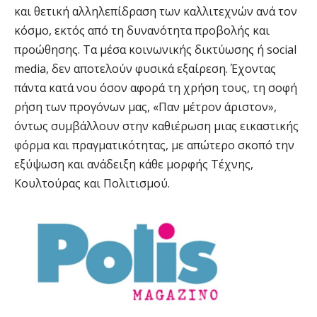
και θετική αλληλεπίδραση των καλλιτεχνών ανά τον
κόσμο, εκτός από τη δυνανότητα προβολής και
προώθησης. Τα μέσα κοινωνικής δικτύωσης ή social
media, δεν αποτελούν φυσικά εξαίρεση. Έχοντας
πάντα κατά νου όσον αφορά τη χρήση τους, τη σοφή
ρήση των προγόνων μας, «Παν μέτρον άριστον»,
όντως συμβάλλουν στην καθιέρωση μιας εικαστικής
φόρμα και πραγματικότητας, με απώτερο σκοπό την
εξύψωση και ανάδειξη κάθε μορφής Τέχνης,
Κουλτούρας και Πολιτισμού.