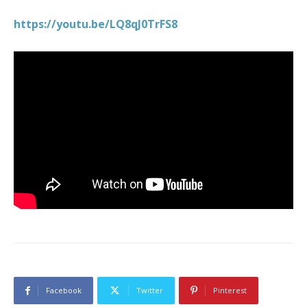
https://youtu.be/LQ8qJ0TrFS8
Facebook
Twitter
Pinterest