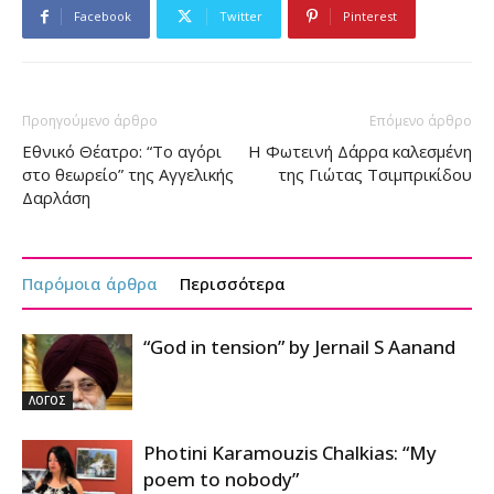
Facebook
Twitter
Pinterest
Προηγούμενο άρθρο
Επόμενο άρθρο
Εθνικό Θέατρο: “Το αγόρι
Η Φωτεινή Δάρρα καλεσμένη
στο θεωρείο” της Αγγελικής
της Γιώτας Τσιμπρικίδου
Δαρλάση
Παρόμοια άρθρα
Περισσότερα
“God in tension” by Jernail S Aanand
ΛΟΓΟΣ
Photini Karamouzis Chalkias: “My
poem to nobody”