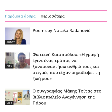
Παρόμοια άρθρα
Περισσότερα
Poems by Nataša Radanović
ΛΟΓΟΣ
Φωτεινή Καϊοπούλου: «Η γραφή
έγινε ένας τρόπος να
ξανασυναντήσω ανθρώπους και
CITY
στιγμές που είχαν σημαδέψει τη
ζωή μου»
Ο συγγραφέας Μάκης Τσίτας στο
βιβλιοπωλείο Αναγέννηση της
Πάρου
CITY