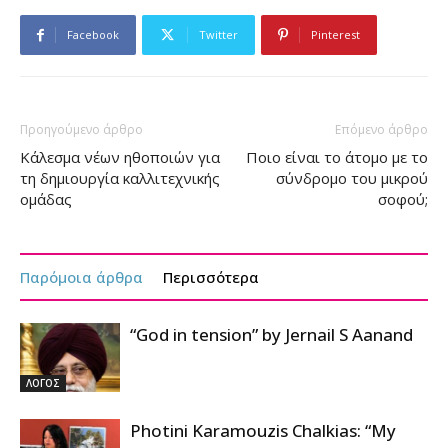
Facebook
Twitter
Pinterest
Προηγούμενο άρθρο
Επόμενο άρθρο
Κάλεσμα νέων ηθοποιών για
Ποιο είναι το άτομο με το
τη δημιουργία καλλιτεχνικής
σύνδρομο του μικρού
ομάδας
σοφού;
Παρόμοια άρθρα
Περισσότερα
“God in tension” by Jernail S Aanand
ΛΟΓΟΣ
Photini Karamouzis Chalkias: “My