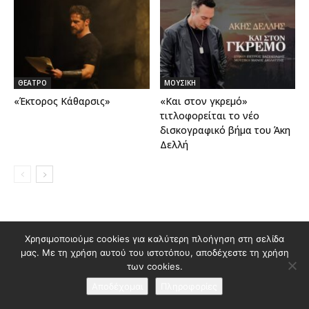
ΘΕΑΤΡΟ
ΜΟΥΣΙΚΗ
«Έκτορος Κάθαρσις»
«Και στον γκρεμό»
τιτλοφορείται το νέο
δισκογραφικό βήμα του Άκη
Δελλή
Διαφημιστείτε στο Polis Magazino
Χρησιμοποιούμε cookies για καλύτερη πλοήγηση στη σελίδα
μας. Με τη χρήση αυτού του ιστοτόπου, αποδέχεστε τη χρήση
Όροι χρήσης & Πολιτική Προστασίας Προσωπικών Δεδομένων
των cookies.
Επικοινωνία
Αποδέχομαι
Πληροφορίες
© 2026 Κατασκευή ιστοσελίδας
idees creative marketing