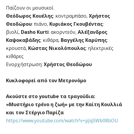
Παίζουν οι μουσικοί
Θεόδωρος Κουέλης
: κοντραμπάσο,
Χρήστος
Θεοδώρου
: πιάνο,
Κυριάκος Γκουβέντας
:
βιολί,
Dasho Kurti
: ακορντεόν,
Αλέξανδρος
Καψοκαβάδης
: κιθάρα,
Βαγγέλης Καρύπης
:
κρουστά,
Κώστας Νικολόπουλος
: ηλεκτρικές
κιθάρες
Eνορχήστρωση:
Χρήστος Θεοδώρου
Κυκλοφορεί από τον Μετρονόμο
Aκούστε στο youtube τα τραγούδια:
«Μυστήριο τρένο η ζωή» με την Καίτη Κουλλιά
και τον Στέργιο Παρίζα
https://www.youtube.com/watch?v=pJqSWb08bOU