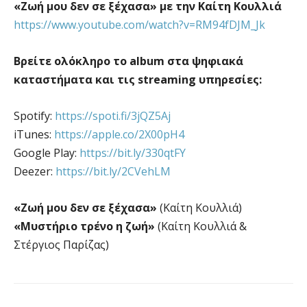
«Ζωή μου δεν σε ξέχασα» με την Καίτη Κουλλιά
https://www.youtube.com/watch?v=RM94fDJM_Jk
Βρείτε oλόκληρο το album στα ψηφιακά
καταστήματα και τις streaming υπηρεσίες:
Spotify:
https://spoti.fi/3jQZ5Aj
iTunes:
https://apple.co/2X00pH4
Google Play:
https://bit.ly/330qtFY
Deezer:
https://bit.ly/2CVehLM
«Ζωή μου δεν σε ξέχασα»
(Καίτη Κουλλιά)
«Μυστήριο τρένο η ζωή»
(Καίτη Κουλλιά &
Στέργιος Παρίζας)