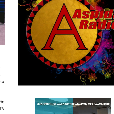
α
ι
ία
χθη
 TV