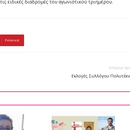
ις ειδικές διαδρομές του αγωνιστικού τριημέρου.
Pinterest
Επόμενο άρ
Εκλογές Συλλόγου Πολυτέκ