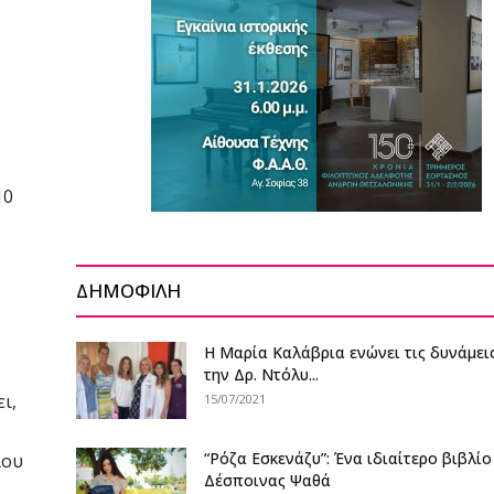
10
ΔΗΜΟΦΙΛΗ
Η Μαρία Καλάβρια ενώνει τις δυνάμεις
την Δρ. Ντόλυ...
ι,
15/07/2021
“Ρόζα Εσκενάζυ”: Ένα ιδιαίτερο βιβλίο
λου
Δέσποινας Ψαθά