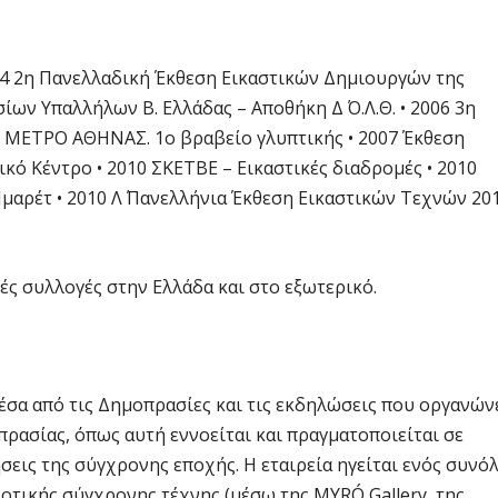
04 2η Πανελλαδική Έκθεση Εικαστικών Δημιουργών της
ων Υπαλλήλων Β. Ελλάδας – Αποθήκη Δ΄ Ο.Λ.Θ. • 2006 3η
– ΜΕΤΡΟ ΑΘΗΝΑΣ. 1ο βραβείο γλυπτικής • 2007 Έκθεση
 Κέντρο • 2010 ΣΚΕΤΒΕ – Εικαστικές διαδρομές • 2010
μαρέτ • 2010 Λ΄ Πανελλήνια Έκθεση Εικαστικών Τεχνών 20
ές συλλογές στην Ελλάδα και στο εξωτερικό.
α από τις Δημοπρασίες και τις εκδηλώσεις που οργανώνε
πρασίας, όπως αυτή εννοείται και πραγματοποιείται σε
σεις της σύγχρονης εποχής. Η εταιρεία ηγείται ενός συνό
τικής σύγχρονης τέχνης (μέσω της MYRÓ Gallery, της