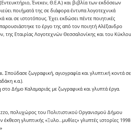
Εντευκτήριο, Ένεκεν, Θ.Ε.Α.) και βιβλία των εκδόσεων
οσιεύει ποιήματά της σε διάφορα έντυπα λογοτεχνικά
ά και σε ιστοτόπους. Έχει εκδώσει πέντε ποιητικές
 παρουσιάστηκε το έργο της από τον ποιητή Αλέξανδρο
ν, της Εταιρίας Λογοτεχνών Θεσσαλονίκης και του Κύκλο
ι. Σπούδασε ζωγραφική, αγιογραφία και γλυπτική κοντά σε
άκη κ.α.).
η στο Δήμο Καλαμαριάς με ζωγραφικά και γλυπτά έργα.
emezzo, πολυχώρος του Πολιτιστικού Οργανισμού Δήμου
ν έκθεση γλυπτικής «Ξυλο…μυθίες» γλυπτές ιστορίες 1998
»