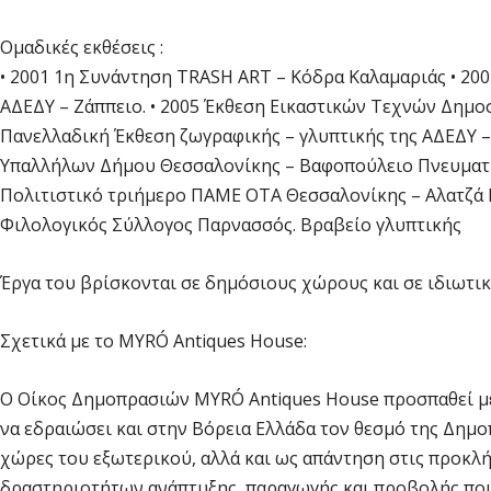
Ομαδικές εκθέσεις :
• 2001 1η Συνάντηση TRASH ART – Κόδρα Καλαμαριάς • 20
ΑΔΕΔΥ – Ζάππειο. • 2005 Έκθεση Εικαστικών Τεχνών Δημοσί
Πανελλαδική Έκθεση ζωγραφικής – γλυπτικής της ΑΔΕΔΥ 
Υπαλλήλων Δήμου Θεσσαλονίκης – Βαφοπούλειο Πνευματικό
Πολιτιστικό τριήμερο ΠΑΜΕ ΟΤΑ Θεσσαλονίκης – Αλατζά Ι
Φιλολογικός Σύλλογος Παρνασσός. Βραβείο γλυπτικής
Έργα του βρίσκονται σε δημόσιους χώρους και σε ιδιωτικ
Σχετικά με το MYRÓ Antiques House:
Ο Οίκος Δημοπρασιών MYRÓ Antiques House προσπαθεί μέσ
να εδραιώσει και στην Βόρεια Ελλάδα τον θεσμό της Δημο
χώρες του εξωτερικού, αλλά και ως απάντηση στις προκλή
δραστηριοτήτων ανάπτυξης, παραγωγής και προβολής ποιο